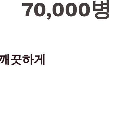
70,000
병
 깨끗하게