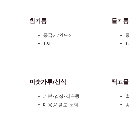
참기름
들기름
중국산/인도산
1.8L
1
미숫가루/선식
떡고물
기본/검정/검은콩
흑
대용량 별도 문의