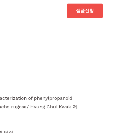
샘플신청
acterization of phenylpropanoid
stache rugosa/ Hyung Chul Kwak 저.
괄 팀장