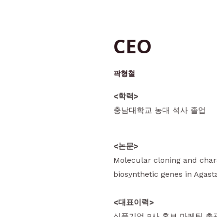
CEO
곽형철
<학력>
충남대학교 농대 석사 졸업
<논문>
Molecular cloning and char
biosynthetic genes in Aga
<대표이력>
식품기업 P사 홍보 마케팅 총