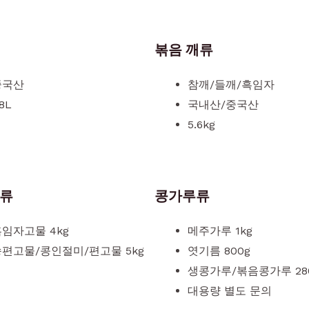
Click Here
볶음 깨류
중국산
참깨/들깨/흑임자
.8L
국내산/중국산
5.6kg
류
콩가루류
임자고물 4kg
메주가루 1kg
송편고물/콩인절미/편고물 5kg
엿기름 800g
생콩가루/볶음콩가루 28
대용량 별도 문의