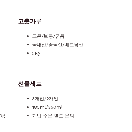
고춧가루
고운/보통/굵음
국내산/중국산/베트남산
5kg
선물세트
3개입/2개입
180ml/350ml
0g
기업 주문 별도 문의